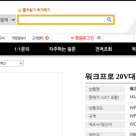
즐겨찾기 추가하기
회원로그인
ID
구서
거래명세서
고객센터
1:1문의
자주하는 질문
견적조회
적
PRO
워크프로 20V
워
상품명
143
판매가 (VAT 포함)
WP
상품코드
WP
규격
WO
제조사/원산지
0원
적립금