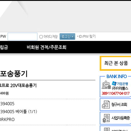
PW
ID/PW 찾기
아이디 저장
립금
비회원 견적/주문조회
대포송풍기
BANK INFO
크프로 20V대포송풍기
(주)이레툴스
,400원
389-110477-04-017
394005
청구서 조회
394005 베어툴 (1/1)
사업자등록증
RKPRO