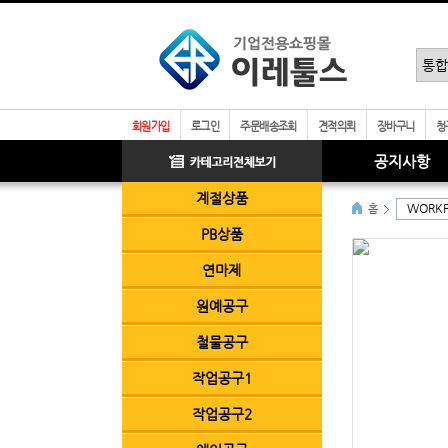
회원가입
로그인
주문배송조회
견적의뢰
장바구니
청
공지사항
계절상품
WORK
홈
PB상품
연마제
원예공구
철물공구
작업공구1
작업공구2