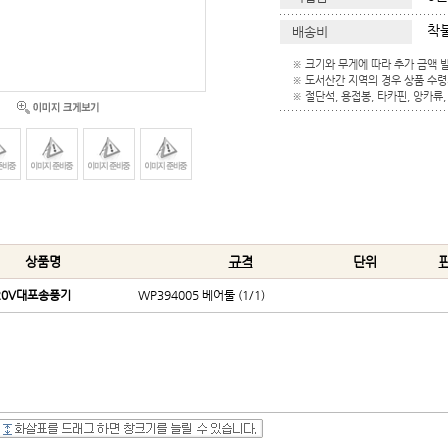
착
배송비
※ 크기와 무게에 따라 추가 금액 
※ 도서산간 지역의 경우 상품 수령
※ 절단석, 용접봉, 타카핀, 앙카
상품명
규격
단위
판
20V대포송풍기
WP394005 베어툴 (1/1)