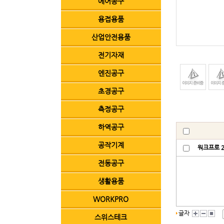
에어공구
용접용품
산업안전용품
전기자재
엔진공구
초경공구
측정공구
하역공구
공작기계
워크프로 
전동공구
생활용품
WORKPRO
글자
스위스테크