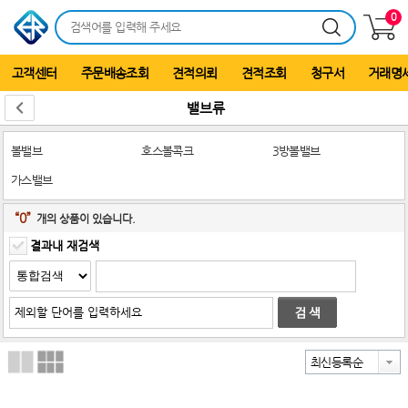
0
고객센터
주문배송조회
견적의뢰
견적조회
청구서
거래명
밸브류
볼밸브
호스볼콕크
3방볼밸브
가스밸브
“0”
개의 상품이 있습니다.
결과내 재검색
최신등록순