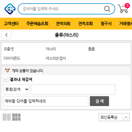
0
고객센터
주문배송조회
견적의뢰
견적조회
청구서
거래명
줄류(야스리)
조줄셋
야스리
톱줄
다이아몬드
야스리손잡이
“0”
개의 상품이 있습니다.
결과내 재검색
최신등록순