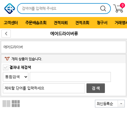
0
고객센터
주문배송조회
견적의뢰
견적조회
청구서
거래명
에어드라이버류
에어드라이버
“0”
개의 상품이 있습니다.
결과내 재검색
최신등록순