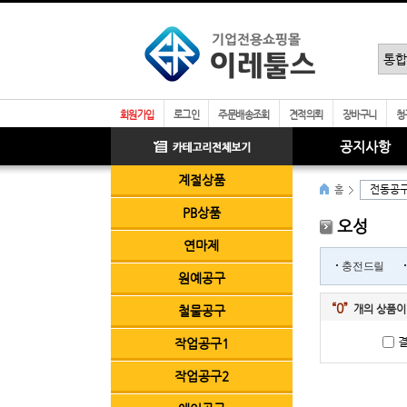
회원가입
로그인
주문배송조회
견적의뢰
장바구니
청
공지사항
계절상품
전동공
홈
PB상품
오성
연마제
충전드릴
원예공구
“0”
개의 상품이
철물공구
결
작업공구1
작업공구2