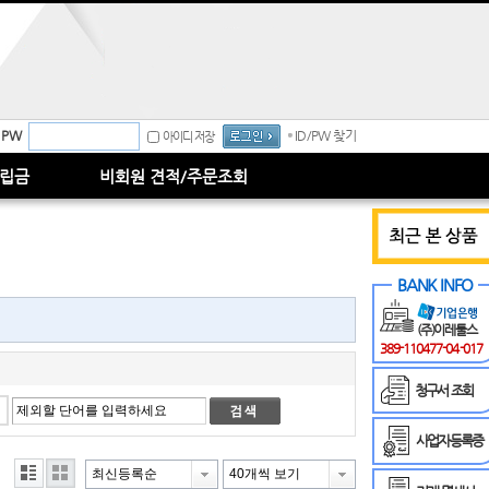
PW
ID/PW 찾기
아이디 저장
립금
비회원 견적/주문조회
BANK INFO
(주)이레툴스
389-110477-04-017
청구서 조회
사업자등록증
최신등록순
40개씩 보기