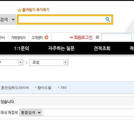
즐겨찾기 추가하기
회원로그인
ID
구서
거래명세서
고객센터
1:1문의
자주하는 질문
견적조회
적
구
오성
충전임팩드라이버
함마드릴
기타
 있습니다.
과내 재검색