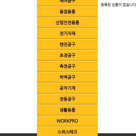
에어공구
등록된 상품이 없습니다
용접용품
산업안전용품
전기자재
엔진공구
초경공구
측정공구
하역공구
공작기계
전동공구
생활용품
WORKPRO
스위스테크