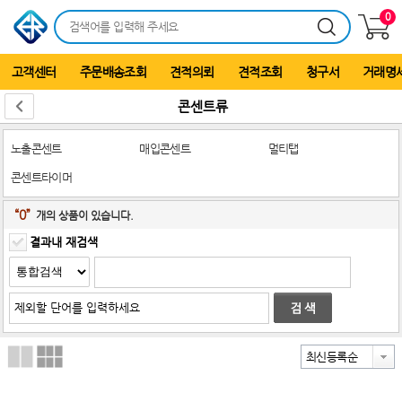
0
고객센터
주문배송조회
견적의뢰
견적조회
청구서
거래명
콘센트류
노출콘센트
매입콘센트
멀티탭
콘센트타이머
“0”
개의 상품이 있습니다.
결과내 재검색
최신등록순