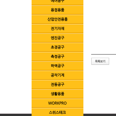
에어공구
용접용품
산업안전용품
전기자재
엔진공구
초경공구
측정공구
하역공구
공작기계
전동공구
생활용품
WORKPRO
스위스테크