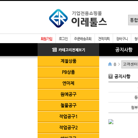
회원가입
로그인
주문배송조회
견적의뢰
장바구니
청
공지사항
계절상품
홈
PB상품
공지사항
연마제
원예공구
등
철물공구
첨부
작업공구1
작업공구2