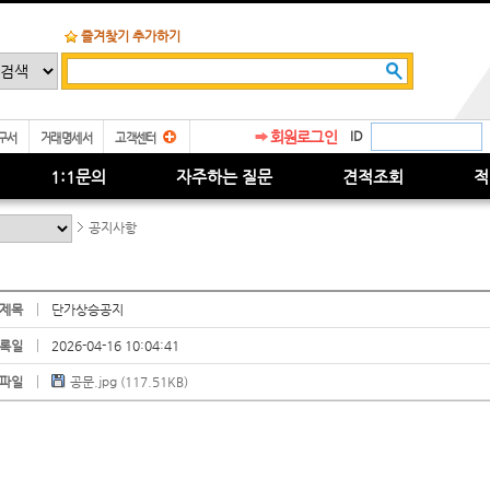
즐겨찾기 추가하기
회원로그인
ID
구서
거래명세서
고객센터
1:1문의
자주하는 질문
견적조회
적
공지사항
제목
단가상승공지
록일
2026-04-16 10:04:41
파일
공문.jpg (117.51KB)