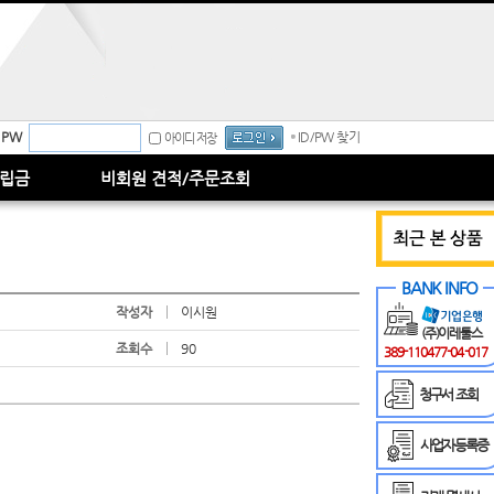
PW
ID/PW 찾기
아이디 저장
립금
비회원 견적/주문조회
BANK INFO
작성자
이시원
(주)이레툴스
조회수
90
389-110477-04-017
청구서 조회
사업자등록증