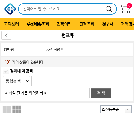
0
고객센터
주문배송조회
견적의뢰
견적조회
청구서
거래명
펌프류
쌍발펌프
자전거펌프
“0”
개의 상품이 있습니다.
결과내 재검색
최신등록순