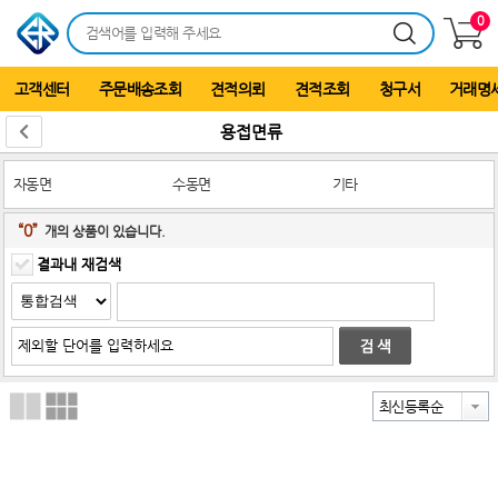
0
고객센터
주문배송조회
견적의뢰
견적조회
청구서
거래명
용접면류
자동면
수동면
기타
“0”
개의 상품이 있습니다.
결과내 재검색
최신등록순